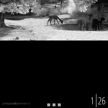
1
26
prokopova@ped.muni.cz