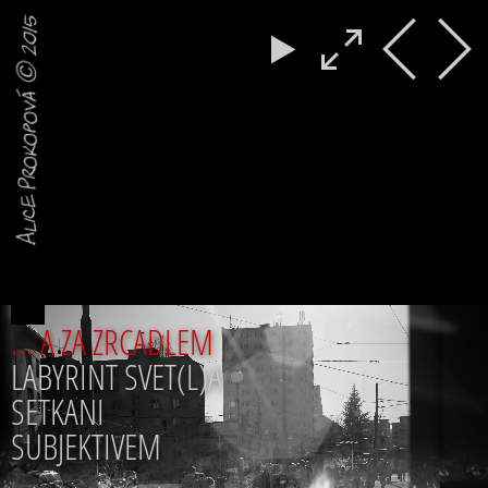
... A ZA ZRCADLEM
LABYRINT SVET(L)A
SETKANI
SUBJEKTIVEM